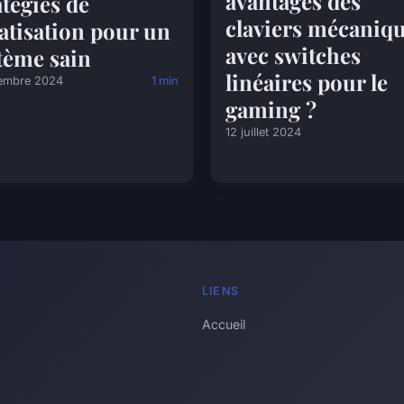
avantages des
atégies de
claviers mécaniq
atisation pour un
avec switches
tème sain
linéaires pour le
embre 2024
1 min
gaming ?
12 juillet 2024
LIENS
Accueil