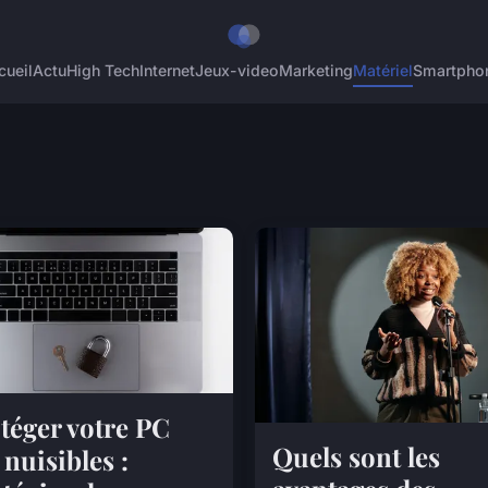
cueil
Actu
High Tech
Internet
Jeux-video
Marketing
Matériel
Smartpho
téger votre PC
Quels sont les
 nuisibles :